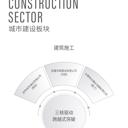
心
高
区
集
业
层
域
团
务
聚
瞭
要
焦
望
闻
建筑施工
发
展
核
明
招
党
启臻市政建设有限公司
长春净月建设发展有限公司
（市政）
吉林茂禾建设有限公司
心
星
商
群
（建筑）
（施工）
板
项
引
块
目
资
工
作
三核驱动
党
纪
工
跨越式突破
公
建
检
会