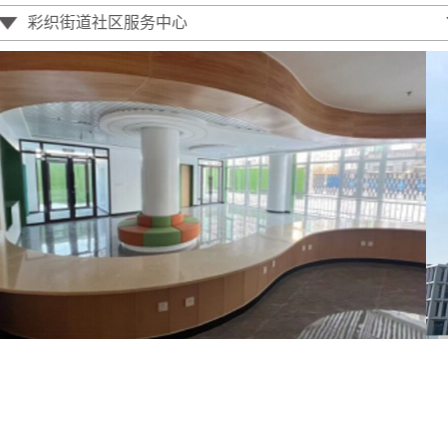
化
服务业产业大厦
集
职
学
联
团
工
思
系
理
艺
践
念
苑
悟
我
们
联
OA
系
系
方
式
统
OA
系
统