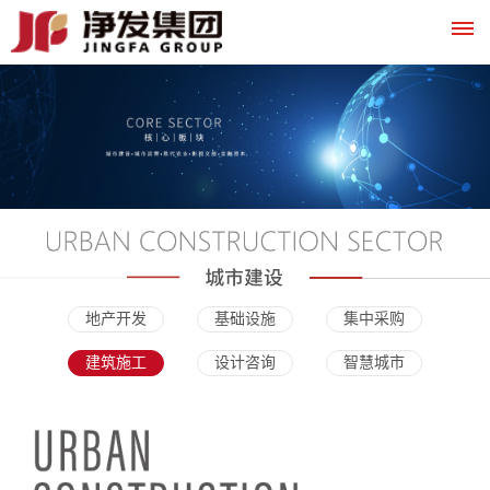
首
页
走
进
净
地产开发
基础设施
集中采购
发
建筑施工
设计咨询
智慧城市
集
领
组
时
成
新
团
导
织
光
员
闻
简
致
架
轴
企
介
辞
构
线
业
中