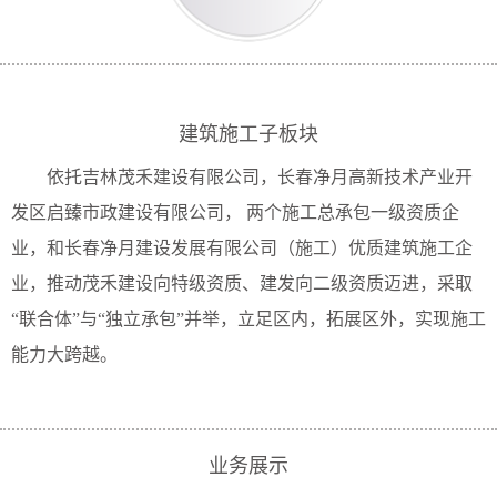
示
动
监
群
态
察
团
公
告
建筑施工子板块
人
依托吉林茂禾建设有限公司，长春净月高新技术产业开
力
发区启臻市政建设有限公司， 两个施工总承包一级资质企
业，和长春净月建设发展有限公司（施工）优质建筑施工企
资
业，推动茂禾建设向特级资质、建发向二级资质迈进，采取
源
“联合体”与“独立承包”并举，立足区内，拓展区外，实现施工
人
人
人
企
能力大跨越。
才
才
才
业
理
政
培
念
策
养
文
业务展示