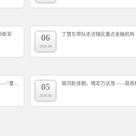
添新军
丁慧东带队走访辖区重点金融机构
06
2026-08
在长春来一场痛快的泼水互动——“夏风微凉·吉泰情长”泰国国家旅游局长春夏季路演在肆季南河启幕
05
2026-08