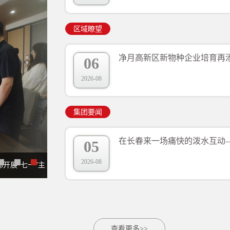
区域瞭望
净月高新区新物种企业培育再
06
2026-08
集团要闻
05
2026-08
开展“七一”主
查看更多>>