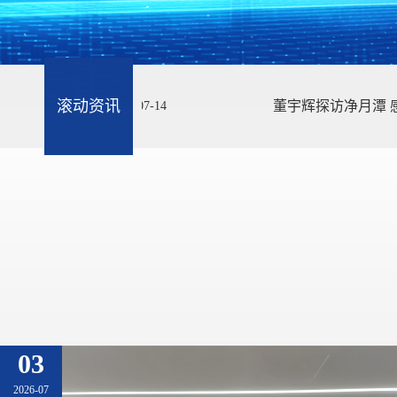
滚动资讯
董宇辉探访净月潭 感受春城独有的夏日生
07-14
03
2026-07