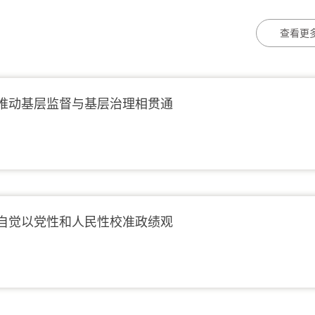
查看更多
推动基层监督与基层治理相贯通
自觉以党性和人民性校准政绩观